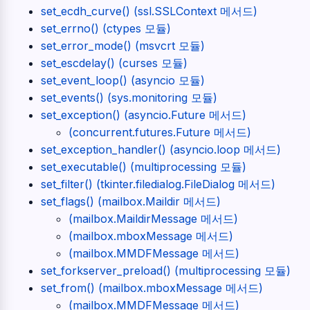
set_ecdh_curve() (ssl.SSLContext 메서드)
set_errno() (ctypes 모듈)
set_error_mode() (msvcrt 모듈)
set_escdelay() (curses 모듈)
set_event_loop() (asyncio 모듈)
set_events() (sys.monitoring 모듈)
set_exception() (asyncio.Future 메서드)
(concurrent.futures.Future 메서드)
set_exception_handler() (asyncio.loop 메서드)
set_executable() (multiprocessing 모듈)
set_filter() (tkinter.filedialog.FileDialog 메서드)
set_flags() (mailbox.Maildir 메서드)
(mailbox.MaildirMessage 메서드)
(mailbox.mboxMessage 메서드)
(mailbox.MMDFMessage 메서드)
set_forkserver_preload() (multiprocessing 모듈)
set_from() (mailbox.mboxMessage 메서드)
(mailbox.MMDFMessage 메서드)