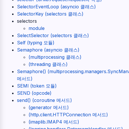
SelectorEventLoop (asyncio 클래스)
SelectorKey (selectors 클래스)
selectors
module
SelectSelector (selectors 클래스)
Self (typing 모듈)
Semaphore (asyncio 클래스)
(multiprocessing 클래스)
(threading 클래스)
Semaphore() (multiprocessing.managers.SyncMan
메서드)
SEMI (token 모듈)
SEND (opcode)
send() (coroutine 메서드)
(generator 메서드)
(http.client.HTTPConnection 메서드)
(imaplib.IMAP4 메서드)
(logging.handlers.DatagramHandler 메서드)