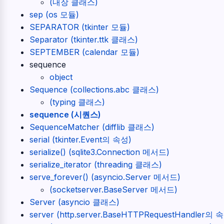
(내장 클래스)
sep (os 모듈)
SEPARATOR (tkinter 모듈)
Separator (tkinter.ttk 클래스)
SEPTEMBER (calendar 모듈)
sequence
object
Sequence (collections.abc 클래스)
(typing 클래스)
sequence (시퀀스)
SequenceMatcher (difflib 클래스)
serial (tkinter.Event의 속성)
serialize() (sqlite3.Connection 메서드)
serialize_iterator (threading 클래스)
serve_forever() (asyncio.Server 메서드)
(socketserver.BaseServer 메서드)
Server (asyncio 클래스)
server (http.server.BaseHTTPRequestHandler의 