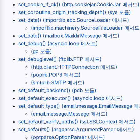
set_cookie_if_ok() (http.cookiejar.CookieJar 메서드)
set_coroutine_origin_tracking_depth() (sys 모듈)
set_data() (importlib.abc.SourceLoader 메서드)
(importlib.machinery.SourceFileLoader 메서드
set_date() (mailbox.MaildirMessage 메서드)
set_debug() (asyncio.loop 메서드)
(gc 모듈)
set_debuglevel() (ftplib.FTP 메서드)
(http.client.HTTPConnection 메서드)
(poplib.POP3 메서드)
(smtplib.SMTP 메서드)
set_default_backend() (pdb 모듈)
set_default_executor() (asyncio.loop 메서드)
set_default_type() (email.message.EmailMessage
(email.message.Message 메서드)
set_default_verify_paths() (ssl.SSLContext 메서드)
set_defaults() (argparse.ArgumentParser 메서드)
(optparse.OptionParser 메서드)