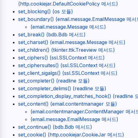
(http.cookiejar.DefaultCookiePolicy 메서드)
set_blocking() (os 모듈)
set_boundary() (email.message.EmailMessage 메서
(email.message.Message 메서드)
set_break() (bdb.Bdb 메서드)
set_charset() (email.message.Message 메서드)
set_children() (tkinter.ttk.Treeview 메서드)
set_ciphers() (ssl.SSLContext 메서드)
set_ciphersuites() (ssl.SSLContext 메서드)
set_client_sigalgs() (ssl.SSLContext 메서드)
set_completer() (readline 모듈)
set_completer_delims() (readline 모듈)
set_completion_display_matches_hook() (readline
set_content() (email.contentmanager 모듈)
(email.contentmanager.ContentManager 메서
(email.message.EmailMessage 메서드)
set_continue() (bdb.Bdb 메서드)
set_cookie() (http.cookiejar.CookieJar 메서드)