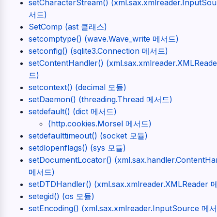
setCharacterStream() (xml.sax.xmlreader.InputSo
서드)
SetComp (ast 클래스)
setcomptype() (wave.Wave_write 메서드)
setconfig() (sqlite3.Connection 메서드)
setContentHandler() (xml.sax.xmlreader.XMLRea
드)
setcontext() (decimal 모듈)
setDaemon() (threading.Thread 메서드)
setdefault() (dict 메서드)
(http.cookies.Morsel 메서드)
setdefaulttimeout() (socket 모듈)
setdlopenflags() (sys 모듈)
setDocumentLocator() (xml.sax.handler.ContentHa
메서드)
setDTDHandler() (xml.sax.xmlreader.XMLReader
setegid() (os 모듈)
setEncoding() (xml.sax.xmlreader.InputSource 메