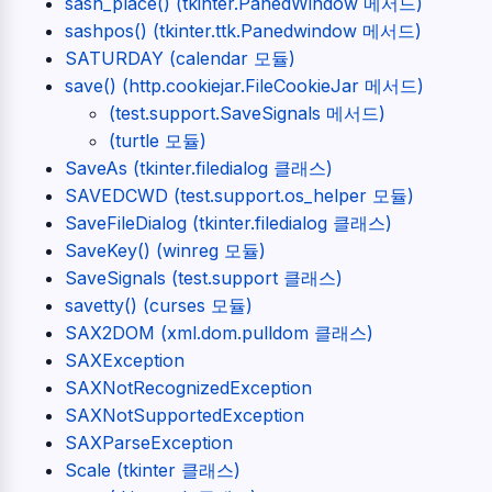
sash_place() (tkinter.PanedWindow 메서드)
sashpos() (tkinter.ttk.Panedwindow 메서드)
SATURDAY (calendar 모듈)
save() (http.cookiejar.FileCookieJar 메서드)
(test.support.SaveSignals 메서드)
(turtle 모듈)
SaveAs (tkinter.filedialog 클래스)
SAVEDCWD (test.support.os_helper 모듈)
SaveFileDialog (tkinter.filedialog 클래스)
SaveKey() (winreg 모듈)
SaveSignals (test.support 클래스)
savetty() (curses 모듈)
SAX2DOM (xml.dom.pulldom 클래스)
SAXException
SAXNotRecognizedException
SAXNotSupportedException
SAXParseException
Scale (tkinter 클래스)