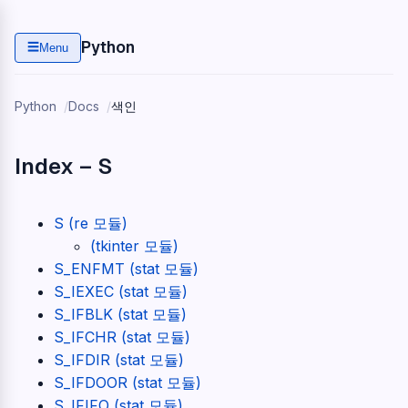
Python
☰
Menu
Python
Docs
색인
Index – S
S (re 모듈)
(tkinter 모듈)
S_ENFMT (stat 모듈)
S_IEXEC (stat 모듈)
S_IFBLK (stat 모듈)
S_IFCHR (stat 모듈)
S_IFDIR (stat 모듈)
S_IFDOOR (stat 모듈)
S_IFIFO (stat 모듈)