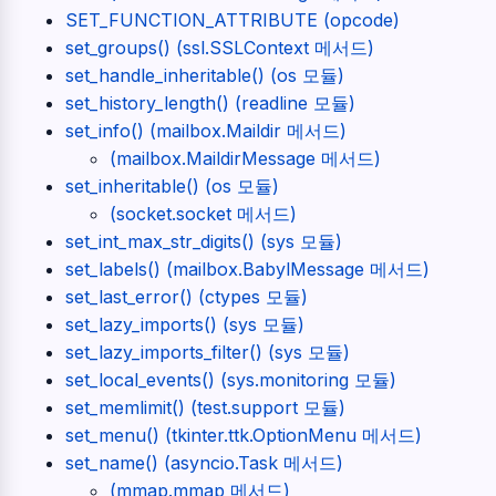
SET_FUNCTION_ATTRIBUTE (opcode)
set_groups() (ssl.SSLContext 메서드)
set_handle_inheritable() (os 모듈)
set_history_length() (readline 모듈)
set_info() (mailbox.Maildir 메서드)
(mailbox.MaildirMessage 메서드)
set_inheritable() (os 모듈)
(socket.socket 메서드)
set_int_max_str_digits() (sys 모듈)
set_labels() (mailbox.BabylMessage 메서드)
set_last_error() (ctypes 모듈)
set_lazy_imports() (sys 모듈)
set_lazy_imports_filter() (sys 모듈)
set_local_events() (sys.monitoring 모듈)
set_memlimit() (test.support 모듈)
set_menu() (tkinter.ttk.OptionMenu 메서드)
set_name() (asyncio.Task 메서드)
(mmap.mmap 메서드)