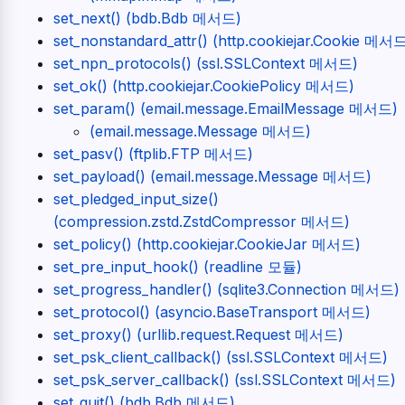
set_next() (bdb.Bdb 메서드)
set_nonstandard_attr() (http.cookiejar.Cookie 메서
set_npn_protocols() (ssl.SSLContext 메서드)
set_ok() (http.cookiejar.CookiePolicy 메서드)
set_param() (email.message.EmailMessage 메서드)
(email.message.Message 메서드)
set_pasv() (ftplib.FTP 메서드)
set_payload() (email.message.Message 메서드)
set_pledged_input_size()
(compression.zstd.ZstdCompressor 메서드)
set_policy() (http.cookiejar.CookieJar 메서드)
set_pre_input_hook() (readline 모듈)
set_progress_handler() (sqlite3.Connection 메서드)
set_protocol() (asyncio.BaseTransport 메서드)
set_proxy() (urllib.request.Request 메서드)
set_psk_client_callback() (ssl.SSLContext 메서드)
set_psk_server_callback() (ssl.SSLContext 메서드)
set_quit() (bdb.Bdb 메서드)