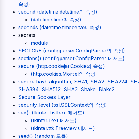
속성)
second (datetime.datetime의 속성)
(datetime.time의 속성)
seconds (datetime.timedelta의 속성)
secrets
module
SECTCRE (configparser.ConfigParser의 속성)
sections() (configparser.ConfigParser 메서드)
secure (http.cookiejar.Cookie의 속성)
(http.cookies.Morsel의 속성)
secure hash algorithm, SHA1, SHA2, SHA224, SH
SHA384, SHA512, SHA3, Shake, Blake2
Secure Sockets Layer
security_level (ssl.SSLContext의 속성)
see() (tkinter.Listbox 메서드)
(tkinter.Text 메서드)
(tkinter.ttk.Treeview 메서드)
seed() (random 모듈)