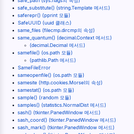
safe_path (sys.flags의 속성)
safe_substitute() (string.Template 메서드)
saferepr() (pprint 모듈)
SafeUUID (uuid 클래스)
same_files (filecmp.dircmp의 속성)
same_quantum() (decimal.Context 메서드)
(decimal.Decimal 메서드)
samefile() (os.path 모듈)
(pathlib.Path 메서드)
SameFileError
sameopenfile() (os.path 모듈)
samesite (http.cookies.Morsel의 속성)
samestat() (os.path 모듈)
sample() (random 모듈)
samples() (statistics.NormalDist 메서드)
sash() (tkinter.PanedWindow 메서드)
sash_coord() (tkinter.PanedWindow 메서드)
sash_mark() (tkinter.PanedWindow 메서드)