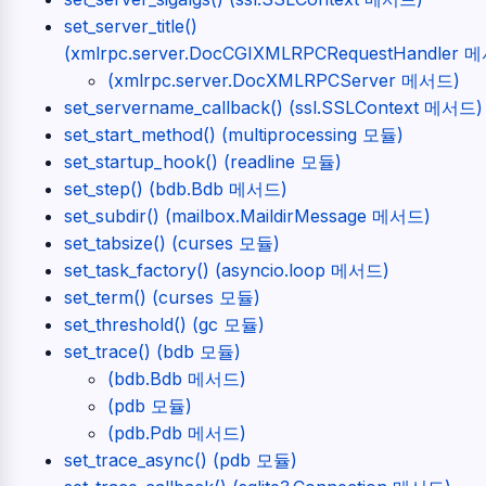
set_server_title()
(xmlrpc.server.DocCGIXMLRPCRequestHandler 
(xmlrpc.server.DocXMLRPCServer 메서드)
set_servername_callback() (ssl.SSLContext 메서드)
set_start_method() (multiprocessing 모듈)
set_startup_hook() (readline 모듈)
set_step() (bdb.Bdb 메서드)
set_subdir() (mailbox.MaildirMessage 메서드)
set_tabsize() (curses 모듈)
set_task_factory() (asyncio.loop 메서드)
set_term() (curses 모듈)
set_threshold() (gc 모듈)
set_trace() (bdb 모듈)
(bdb.Bdb 메서드)
(pdb 모듈)
(pdb.Pdb 메서드)
set_trace_async() (pdb 모듈)