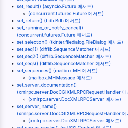
set_result() (asyncio.Future 메서드)
(concurrent.futures.Future 메서드)
set_return() (bdb.Bdb 메서드)
set_running_or_notify_cancel()
(concurrent.futures.Future 메서드)
set_selection() (tkinter.filedialog.FileDialog 메서드)
set_seq1() (difflib.SequenceMatcher 메서드)
set_seq2() (difflib.SequenceMatcher 메서드)
set_seqs() (difflib.SequenceMatcher 메서드)
set_sequences() (mailbox.MH 메서드)
(mailbox.MHMessage 메서드)
set_server_documentation()
(xmlrpc.server.DocCGIXMLRPCRequestHandler 
(xmlrpc.server.DocXMLRPCServer 메서드)
set_server_name()
(xmlrpc.server.DocCGIXMLRPCRequestHandler 
(xmlrpc.server.DocXMLRPCServer 메서드)
set_server_sigalgs() (ssl.SSLContext 메서드)