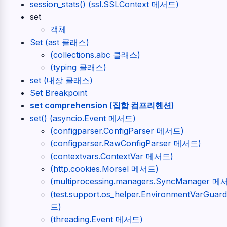
session_stats() (ssl.SSLContext 메서드)
set
객체
Set (ast 클래스)
(collections.abc 클래스)
(typing 클래스)
set (내장 클래스)
Set Breakpoint
set comprehension (집합 컴프리헨션)
set() (asyncio.Event 메서드)
(configparser.ConfigParser 메서드)
(configparser.RawConfigParser 메서드)
(contextvars.ContextVar 메서드)
(http.cookies.Morsel 메서드)
(multiprocessing.managers.SyncManager 메
(test.support.os_helper.EnvironmentVarGua
드)
(threading.Event 메서드)