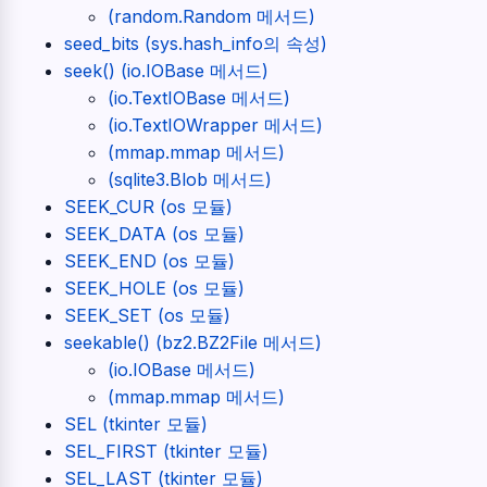
(random.Random 메서드)
seed_bits (sys.hash_info의 속성)
seek() (io.IOBase 메서드)
(io.TextIOBase 메서드)
(io.TextIOWrapper 메서드)
(mmap.mmap 메서드)
(sqlite3.Blob 메서드)
SEEK_CUR (os 모듈)
SEEK_DATA (os 모듈)
SEEK_END (os 모듈)
SEEK_HOLE (os 모듈)
SEEK_SET (os 모듈)
seekable() (bz2.BZ2File 메서드)
(io.IOBase 메서드)
(mmap.mmap 메서드)
SEL (tkinter 모듈)
SEL_FIRST (tkinter 모듈)
SEL_LAST (tkinter 모듈)