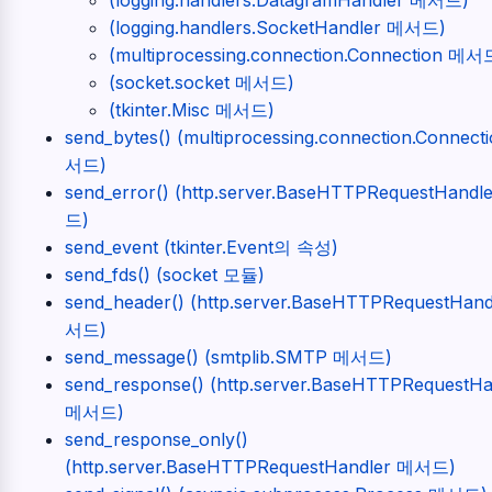
(logging.handlers.SocketHandler 메서드)
(multiprocessing.connection.Connection 메서
(socket.socket 메서드)
(tkinter.Misc 메서드)
send_bytes() (multiprocessing.connection.Connect
서드)
send_error() (http.server.BaseHTTPRequestHand
드)
send_event (tkinter.Event의 속성)
send_fds() (socket 모듈)
send_header() (http.server.BaseHTTPRequestHan
서드)
send_message() (smtplib.SMTP 메서드)
send_response() (http.server.BaseHTTPRequestHa
메서드)
send_response_only()
(http.server.BaseHTTPRequestHandler 메서드)