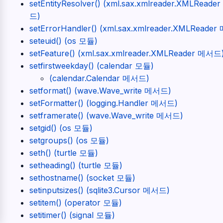
setEntityResolver() (xml.sax.xmlreader.XMLReade
드)
setErrorHandler() (xml.sax.xmlreader.XMLReade
seteuid() (os 모듈)
setFeature() (xml.sax.xmlreader.XMLReader 메서드
setfirstweekday() (calendar 모듈)
(calendar.Calendar 메서드)
setformat() (wave.Wave_write 메서드)
setFormatter() (logging.Handler 메서드)
setframerate() (wave.Wave_write 메서드)
setgid() (os 모듈)
setgroups() (os 모듈)
seth() (turtle 모듈)
setheading() (turtle 모듈)
sethostname() (socket 모듈)
setinputsizes() (sqlite3.Cursor 메서드)
setitem() (operator 모듈)
setitimer() (signal 모듈)