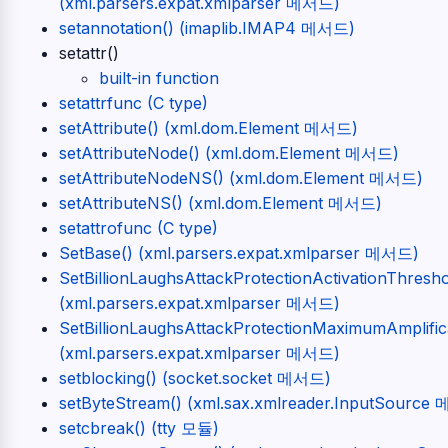
(xml.parsers.expat.xmlparser 메서드)
setannotation() (imaplib.IMAP4 메서드)
setattr()
built-in function
setattrfunc (C type)
setAttribute() (xml.dom.Element 메서드)
setAttributeNode() (xml.dom.Element 메서드)
setAttributeNodeNS() (xml.dom.Element 메서드)
setAttributeNS() (xml.dom.Element 메서드)
setattrofunc (C type)
SetBase() (xml.parsers.expat.xmlparser 메서드)
SetBillionLaughsAttackProtectionActivationThresho
(xml.parsers.expat.xmlparser 메서드)
SetBillionLaughsAttackProtectionMaximumAmplifica
(xml.parsers.expat.xmlparser 메서드)
setblocking() (socket.socket 메서드)
setByteStream() (xml.sax.xmlreader.InputSource
setcbreak() (tty 모듈)