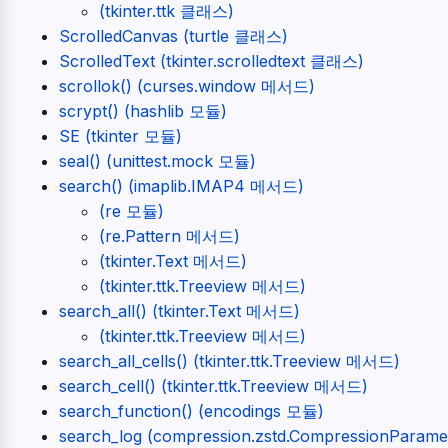
(tkinter.ttk 클래스)
ScrolledCanvas (turtle 클래스)
ScrolledText (tkinter.scrolledtext 클래스)
scrollok() (curses.window 메서드)
scrypt() (hashlib 모듈)
SE (tkinter 모듈)
seal() (unittest.mock 모듈)
search() (imaplib.IMAP4 메서드)
(re 모듈)
(re.Pattern 메서드)
(tkinter.Text 메서드)
(tkinter.ttk.Treeview 메서드)
search_all() (tkinter.Text 메서드)
(tkinter.ttk.Treeview 메서드)
search_all_cells() (tkinter.ttk.Treeview 메서드)
search_cell() (tkinter.ttk.Treeview 메서드)
search_function() (encodings 모듈)
search_log (compression.zstd.CompressionParam