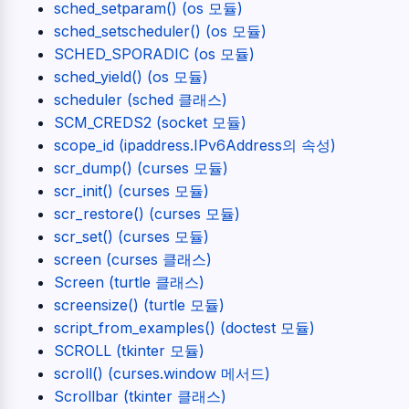
sched_setparam() (os 모듈)
sched_setscheduler() (os 모듈)
SCHED_SPORADIC (os 모듈)
sched_yield() (os 모듈)
scheduler (sched 클래스)
SCM_CREDS2 (socket 모듈)
scope_id (ipaddress.IPv6Address의 속성)
scr_dump() (curses 모듈)
scr_init() (curses 모듈)
scr_restore() (curses 모듈)
scr_set() (curses 모듈)
screen (curses 클래스)
Screen (turtle 클래스)
screensize() (turtle 모듈)
script_from_examples() (doctest 모듈)
SCROLL (tkinter 모듈)
scroll() (curses.window 메서드)
Scrollbar (tkinter 클래스)