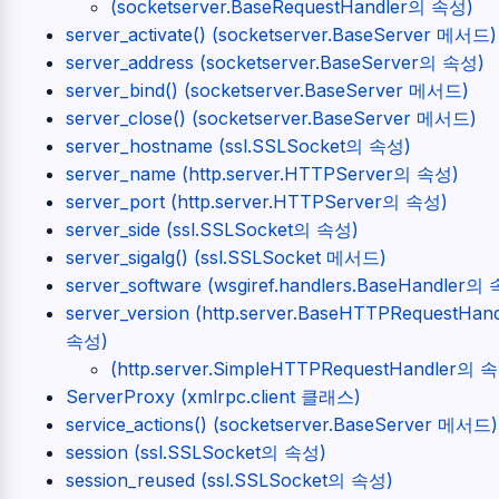
(socketserver.BaseRequestHandler의 속성)
server_activate() (socketserver.BaseServer 메서드)
server_address (socketserver.BaseServer의 속성)
server_bind() (socketserver.BaseServer 메서드)
server_close() (socketserver.BaseServer 메서드)
server_hostname (ssl.SSLSocket의 속성)
server_name (http.server.HTTPServer의 속성)
server_port (http.server.HTTPServer의 속성)
server_side (ssl.SSLSocket의 속성)
server_sigalg() (ssl.SSLSocket 메서드)
server_software (wsgiref.handlers.BaseHandler의
server_version (http.server.BaseHTTPRequestHan
속성)
(http.server.SimpleHTTPRequestHandler의 
ServerProxy (xmlrpc.client 클래스)
service_actions() (socketserver.BaseServer 메서드)
session (ssl.SSLSocket의 속성)
session_reused (ssl.SSLSocket의 속성)