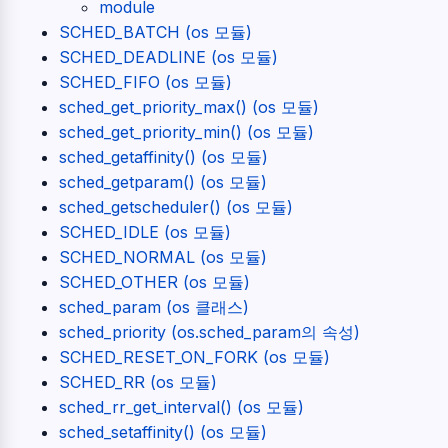
module
SCHED_BATCH (os 모듈)
SCHED_DEADLINE (os 모듈)
SCHED_FIFO (os 모듈)
sched_get_priority_max() (os 모듈)
sched_get_priority_min() (os 모듈)
sched_getaffinity() (os 모듈)
sched_getparam() (os 모듈)
sched_getscheduler() (os 모듈)
SCHED_IDLE (os 모듈)
SCHED_NORMAL (os 모듈)
SCHED_OTHER (os 모듈)
sched_param (os 클래스)
sched_priority (os.sched_param의 속성)
SCHED_RESET_ON_FORK (os 모듈)
SCHED_RR (os 모듈)
sched_rr_get_interval() (os 모듈)
sched_setaffinity() (os 모듈)