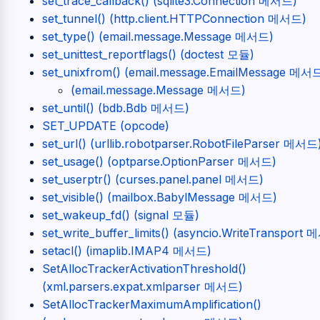
set_trace_callback() (sqlite3.Connection 메서드)
set_tunnel() (http.client.HTTPConnection 메서드)
set_type() (email.message.Message 메서드)
set_unittest_reportflags() (doctest 모듈)
set_unixfrom() (email.message.EmailMessage 메서
(email.message.Message 메서드)
set_until() (bdb.Bdb 메서드)
SET_UPDATE (opcode)
set_url() (urllib.robotparser.RobotFileParser 메서드
set_usage() (optparse.OptionParser 메서드)
set_userptr() (curses.panel.panel 메서드)
set_visible() (mailbox.BabylMessage 메서드)
set_wakeup_fd() (signal 모듈)
set_write_buffer_limits() (asyncio.WriteTransport
setacl() (imaplib.IMAP4 메서드)
SetAllocTrackerActivationThreshold()
(xml.parsers.expat.xmlparser 메서드)
SetAllocTrackerMaximumAmplification()