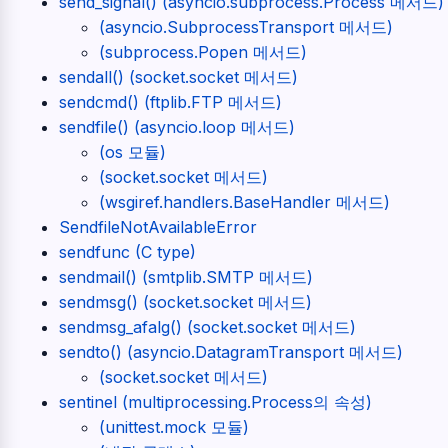
send_signal() (asyncio.subprocess.Process 메서드)
(asyncio.SubprocessTransport 메서드)
(subprocess.Popen 메서드)
sendall() (socket.socket 메서드)
sendcmd() (ftplib.FTP 메서드)
sendfile() (asyncio.loop 메서드)
(os 모듈)
(socket.socket 메서드)
(wsgiref.handlers.BaseHandler 메서드)
SendfileNotAvailableError
sendfunc (C type)
sendmail() (smtplib.SMTP 메서드)
sendmsg() (socket.socket 메서드)
sendmsg_afalg() (socket.socket 메서드)
sendto() (asyncio.DatagramTransport 메서드)
(socket.socket 메서드)
sentinel (multiprocessing.Process의 속성)
(unittest.mock 모듈)