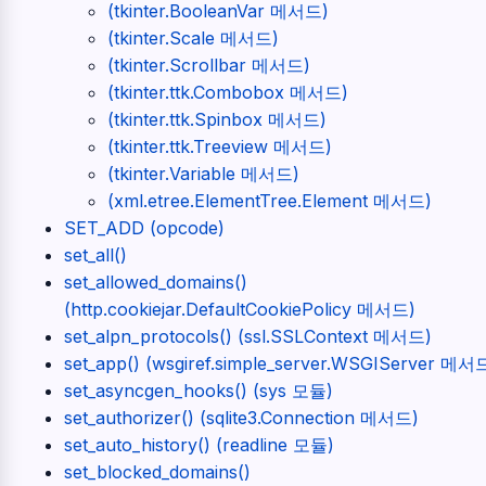
(tkinter.BooleanVar 메서드)
(tkinter.Scale 메서드)
(tkinter.Scrollbar 메서드)
(tkinter.ttk.Combobox 메서드)
(tkinter.ttk.Spinbox 메서드)
(tkinter.ttk.Treeview 메서드)
(tkinter.Variable 메서드)
(xml.etree.ElementTree.Element 메서드)
SET_ADD (opcode)
set_all()
set_allowed_domains()
(http.cookiejar.DefaultCookiePolicy 메서드)
set_alpn_protocols() (ssl.SSLContext 메서드)
set_app() (wsgiref.simple_server.WSGIServer 메서
set_asyncgen_hooks() (sys 모듈)
set_authorizer() (sqlite3.Connection 메서드)
set_auto_history() (readline 모듈)
set_blocked_domains()