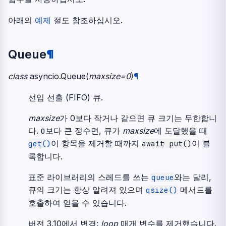
아래의
예제
절도 참조하십시오.
Queue
¶
class
asyncio.
Queue
(
maxsize
=
0
)
¶
선입 선출 (FIFO) 큐.
maxsize
가 0보다 작거나 같으면 큐 크기는 무한합니
다.
보다 큰 정수면, 큐가
maxsize
에 도달했을 때
0
이 항목을 제거할 때까지
이 블
get()
await
put()
록합니다.
표준 라이브러리의 스레드를 쓰는
와는 달리,
queue
큐의 크기는 항상 알려져 있으며
메서드를
qsize()
호출하여 얻을 수 있습니다.
버전 3.10에서 변경:
loop
매개 변수를 제거했습니다.