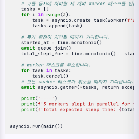
# 큐를 동시에 처리할 세 개의 worker 태스크를 만듭
tasks
=
[]
for
i
in
range
(
3
):
task
=
asyncio
.
create_task
(
worker
(
f
'wo
tasks
.
append
(
task
)
# 큐가 완전히 처리될 때까지 기다립니다.
started_at
=
time
.
monotonic
()
await
queue
.
join
()
total_slept_for
=
time
.
monotonic
()
-
start
# worker 태스크를 취소합니다.
for
task
in
tasks
:
task
.
cancel
()
# 모든 worker 태스크가 취소될 때까지 기다립니다.
await
asyncio
.
gather
(
*
tasks
,
return_except
print
(
'===='
)
print
(
f
'3 workers slept in parallel for 
{
t
print
(
f
'total expected sleep time: 
{
total_
asyncio
.
run
(
main
())