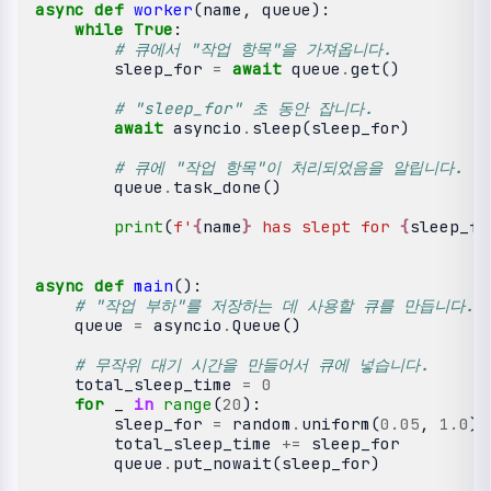
async
def
worker
(
name
,
queue
):
while
True
:
# 큐에서 "작업 항목"을 가져옵니다.
sleep_for
=
await
queue
.
get
()
# "sleep_for" 초 동안 잡니다.
await
asyncio
.
sleep
(
sleep_for
)
# 큐에 "작업 항목"이 처리되었음을 알립니다.
queue
.
task_done
()
print
(
f
'
{
name
}
 has slept for 
{
sleep_fo
async
def
main
():
# "작업 부하"를 저장하는 데 사용할 큐를 만듭니다.
queue
=
asyncio
.
Queue
()
# 무작위 대기 시간을 만들어서 큐에 넣습니다.
total_sleep_time
=
0
for
_
in
range
(
20
):
sleep_for
=
random
.
uniform
(
0.05
,
1.0
)
total_sleep_time
+=
sleep_for
queue
.
put_nowait
(
sleep_for
)