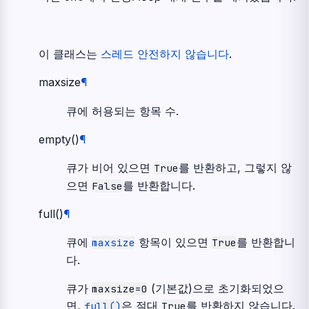
이 클래스는
스레드 안전하지 않습니다
.
maxsize
¶
큐에 허용되는 항목 수.
empty
(
)
¶
큐가 비어 있으면
를 반환하고, 그렇지 않
True
으면
를 반환합니다.
False
full
(
)
¶
큐에
항목이 있으면
를 반환합니
maxsize
True
다.
큐가
(기본값)으로 초기화되었으
maxsize=0
면,
은 절대
를 반환하지 않습니다.
full()
True