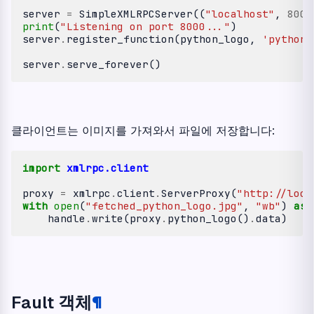
server
=
SimpleXMLRPCServer
((
"localhost"
,
8000
print
(
"Listening on port 8000..."
)
server
.
register_function
(
python_logo
,
'python_
server
.
serve_forever
()
클라이언트는 이미지를 가져와서 파일에 저장합니다:
import
xmlrpc.client
proxy
=
xmlrpc
.
client
.
ServerProxy
(
"http://loca
with
open
(
"fetched_python_logo.jpg"
,
"wb"
)
as
handle
.
write
(
proxy
.
python_logo
()
.
data
)
Fault 객체
¶