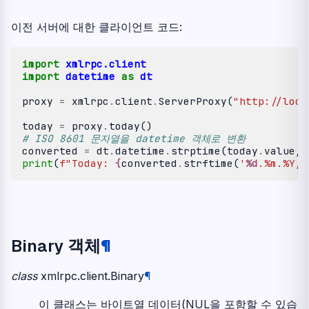
이전 서버에 대한 클라이언트 코드:
import
xmlrpc.client
import
datetime
as
dt
proxy
=
xmlrpc
.
client
.
ServerProxy
(
"http://loca
today
=
proxy
.
today
()
# ISO 8601 문자열을 datetime 객체로 변환
converted
=
dt
.
datetime
.
strptime
(
today
.
value
,
print
(
f
"Today: 
{
converted
.
strftime
(
'
%d
.%m.%Y, 
Binary 객체
¶
class
xmlrpc.client.
Binary
¶
이 클래스는 바이트열 데이터(NUL을 포함할 수 있습