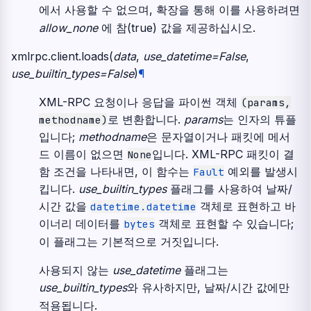
에서 사용할 수 없으며, 확장을 통해 이를 사용하려면
allow_none
에 참(true) 값을 제공하십시오.
xmlrpc.client.
loads
(
data
,
use_datetime
=
False
,
use_builtin_types
=
False
)
¶
XML-RPC 요청이나 응답을 파이썬 객체
(params,
로 변환합니다.
params
는 인자의 튜플
methodname)
입니다;
methodname
은 문자열이거나 패킷에 메서
드 이름이 없으면
입니다. XML-RPC 패킷이 결
None
함 조건을 나타내면, 이 함수는
예외를 발생시
Fault
킵니다.
use_builtin_types
플래그를 사용하여 날짜/
시간 값을
객체로 표현하고 바
datetime.datetime
이너리 데이터를
객체로 표현할 수 있습니다;
bytes
이 플래그는 기본적으로 거짓입니다.
사용되지 않는
use_datetime
플래그는
use_builtin_types
와 유사하지만, 날짜/시간 값에만
적용됩니다.