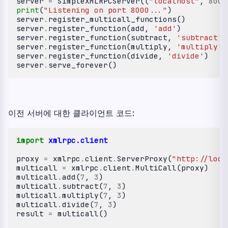
server
=
SimpleXMLRPCServer
((
"localhost"
,
8000
print
(
"Listening on port 8000..."
)
server
.
register_multicall_functions
()
server
.
register_function
(
add
,
'add'
)
server
.
register_function
(
subtract
,
'subtract'
)
server
.
register_function
(
multiply
,
'multiply'
)
server
.
register_function
(
divide
,
'divide'
)
server
.
serve_forever
()
이전 서버에 대한 클라이언트 코드:
import
xmlrpc.client
proxy
=
xmlrpc
.
client
.
ServerProxy
(
"http://loca
multicall
=
xmlrpc
.
client
.
MultiCall
(
proxy
)
multicall
.
add
(
7
,
3
)
multicall
.
subtract
(
7
,
3
)
multicall
.
multiply
(
7
,
3
)
multicall
.
divide
(
7
,
3
)
result
=
multicall
()