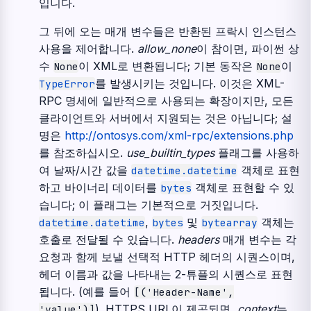
입니다.
그 뒤에 오는 매개 변수들은 반환된 프락시 인스턴스
사용을 제어합니다.
allow_none
이 참이면, 파이썬 상
수
이 XML로 변환됩니다; 기본 동작은
이
None
None
를 발생시키는 것입니다. 이것은 XML-
TypeError
RPC 명세에 일반적으로 사용되는 확장이지만, 모든
클라이언트와 서버에서 지원되는 것은 아닙니다; 설
명은
http://ontosys.com/xml-rpc/extensions.php
를 참조하십시오.
use_builtin_types
플래그를 사용하
여 날짜/시간 값을
객체로 표현
datetime.datetime
하고 바이너리 데이터를
객체로 표현할 수 있
bytes
습니다; 이 플래그는 기본적으로 거짓입니다.
,
및
객체는
datetime.datetime
bytes
bytearray
호출로 전달될 수 있습니다.
headers
매개 변수는 각
요청과 함께 보낼 선택적 HTTP 헤더의 시퀀스이며,
헤더 이름과 값을 나타내는 2-튜플의 시퀀스로 표현
됩니다. (예를 들어
[('Header-Name',
). HTTPS URL이 제공되면,
context
는
'value')]