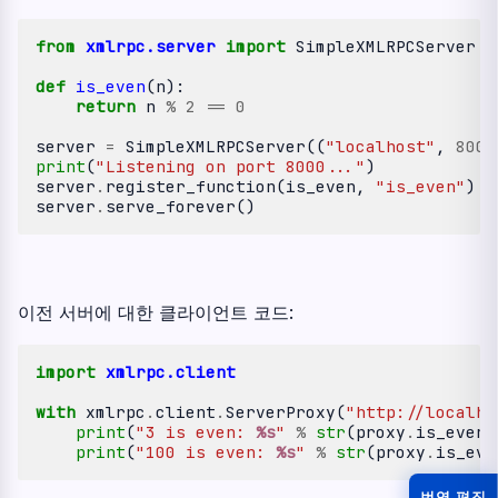
from
xmlrpc.server
import
SimpleXMLRPCServer
def
is_even
(
n
):
return
n
%
2
==
0
server
=
SimpleXMLRPCServer
((
"localhost"
,
8000
print
(
"Listening on port 8000..."
)
server
.
register_function
(
is_even
,
"is_even"
)
server
.
serve_forever
()
이전 서버에 대한 클라이언트 코드:
import
xmlrpc.client
with
xmlrpc
.
client
.
ServerProxy
(
"http://localho
print
(
"3 is even: 
%s
"
%
str
(
proxy
.
is_even
(
print
(
"100 is even: 
%s
"
%
str
(
proxy
.
is_eve
번역 편집