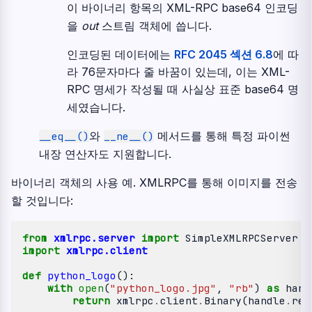
이 바이너리 항목의 XML-RPC base64 인코딩
을
out
스트림 객체에 씁니다.
인코딩된 데이터에는
RFC 2045 섹션 6.8
에 따
라 76문자마다 줄 바꿈이 있는데, 이는 XML-
RPC 명세가 작성될 때 사실상 표준 base64 명
세였습니다.
와
메서드를 통해 특정 파이썬
__eq__()
__ne__()
내장 연산자도 지원합니다.
바이너리 객체의 사용 예. XMLRPC를 통해 이미지를 전송
할 것입니다:
from
xmlrpc.server
import
SimpleXMLRPCServer
import
xmlrpc.client
def
python_logo
():
with
open
(
"python_logo.jpg"
,
"rb"
)
as
hand
return
xmlrpc
.
client
.
Binary
(
handle
.
rea