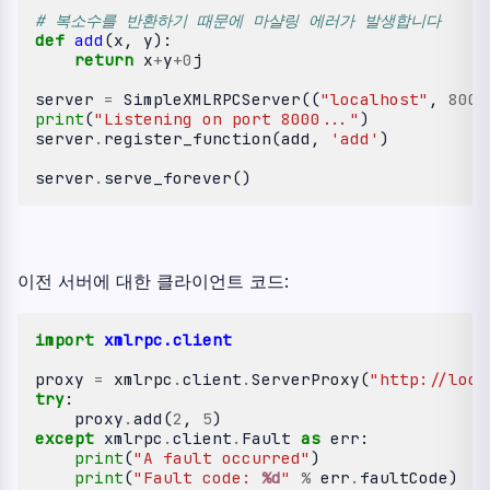
# 복소수를 반환하기 때문에 마샬링 에러가 발생합니다
def
add
(
x
,
y
):
return
x
+
y
+
0
j
server
=
SimpleXMLRPCServer
((
"localhost"
,
8000
print
(
"Listening on port 8000..."
)
server
.
register_function
(
add
,
'add'
)
server
.
serve_forever
()
이전 서버에 대한 클라이언트 코드:
import
xmlrpc.client
proxy
=
xmlrpc
.
client
.
ServerProxy
(
"http://loca
try
:
proxy
.
add
(
2
,
5
)
except
xmlrpc
.
client
.
Fault
as
err
:
print
(
"A fault occurred"
)
print
(
"Fault code: 
%d
"
%
err
.
faultCode
)