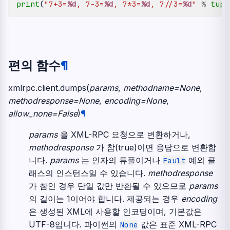
print
(
"7+3=
%d
, 7-3=
%d
, 7*3=
%d
, 7//3=
%d
"
%
tupl
편의 함수
¶
xmlrpc.client.
dumps
(
params
,
methodname
=
None
,
methodresponse
=
None
,
encoding
=
None
,
allow_none
=
False
)
¶
params
을 XML-RPC 요청으로 변환하거나,
methodresponse
가 참(true)이면 응답으로 변환합
니다.
params
는 인자의 튜플이거나
예외 클
Fault
래스의 인스턴스일 수 있습니다.
methodresponse
가 참인 경우 단일 값만 반환될 수 있으므로
params
의 길이는 1이어야 합니다. 제공되는 경우
encoding
은 생성된 XML에 사용할 인코딩이며, 기본값은
UTF-8입니다. 파이썬의
값은 표준 XML-RPC
None