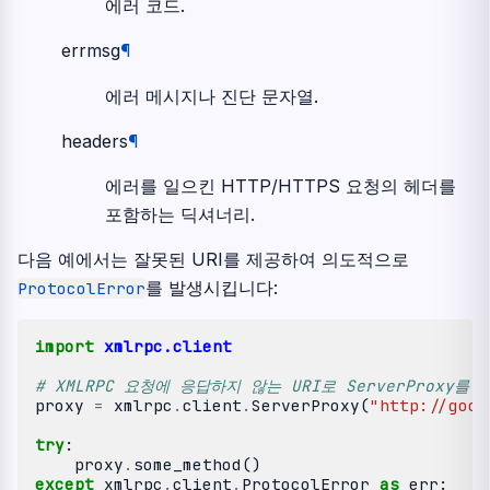
에러 코드.
errmsg
¶
에러 메시지나 진단 문자열.
headers
¶
에러를 일으킨 HTTP/HTTPS 요청의 헤더를
포함하는 딕셔너리.
다음 예에서는 잘못된 URI를 제공하여 의도적으로
를 발생시킵니다:
ProtocolError
import
xmlrpc.client
# XMLRPC 요청에 응답하지 않는 URI로 ServerProxy를
proxy
=
xmlrpc
.
client
.
ServerProxy
(
"http://goog
try
:
proxy
.
some_method
()
except
xmlrpc
.
client
.
ProtocolError
as
err
: