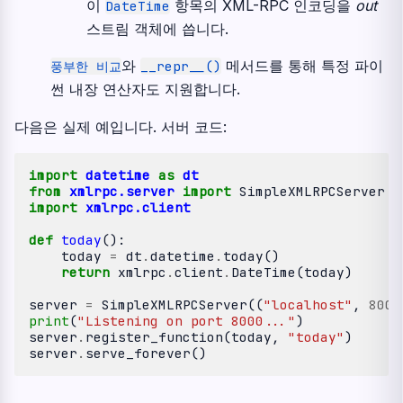
이
항목의 XML-RPC 인코딩을
out
DateTime
스트림 객체에 씁니다.
와
메서드를 통해 특정 파이
풍부한
비교
__repr__()
썬 내장 연산자도 지원합니다.
다음은 실제 예입니다. 서버 코드:
import
datetime
as
dt
from
xmlrpc.server
import
SimpleXMLRPCServer
import
xmlrpc.client
def
today
():
today
=
dt
.
datetime
.
today
()
return
xmlrpc
.
client
.
DateTime
(
today
)
server
=
SimpleXMLRPCServer
((
"localhost"
,
8000
print
(
"Listening on port 8000..."
)
server
.
register_function
(
today
,
"today"
)
server
.
serve_forever
()