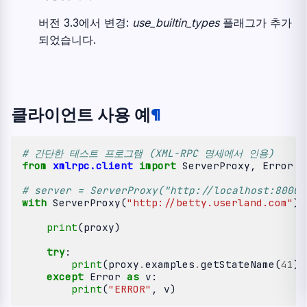
버전 3.3에서 변경:
use_builtin_types
플래그가 추가
되었습니다.
클라이언트 사용 예
¶
# 간단한 테스트 프로그램 (XML-RPC 명세에서 인용)
from
xmlrpc.client
import
ServerProxy
,
Error
# server = ServerProxy("http://localhost:800
with
ServerProxy
(
"http://betty.userland.com"
)
print
(
proxy
)
try
:
print
(
proxy
.
examples
.
getStateName
(
41
))
except
Error
as
v
:
print
(
"ERROR"
,
v
)