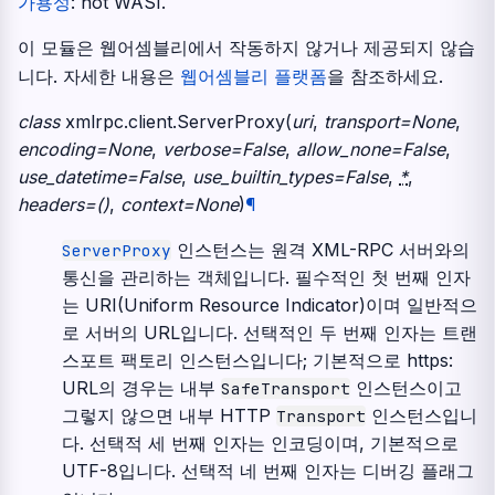
가용성
: not WASI.
이 모듈은 웹어셈블리에서 작동하지 않거나 제공되지 않습
니다. 자세한 내용은
웹어셈블리 플랫폼
을 참조하세요.
class
xmlrpc.client.
ServerProxy
(
uri
,
transport
=
None
,
encoding
=
None
,
verbose
=
False
,
allow_none
=
False
,
use_datetime
=
False
,
use_builtin_types
=
False
,
*
,
headers
=
()
,
context
=
None
)
¶
인스턴스는 원격 XML-RPC 서버와의
ServerProxy
통신을 관리하는 객체입니다. 필수적인 첫 번째 인자
는 URI(Uniform Resource Indicator)이며 일반적으
로 서버의 URL입니다. 선택적인 두 번째 인자는 트랜
스포트 팩토리 인스턴스입니다; 기본적으로 https:
URL의 경우는 내부
인스턴스이고
SafeTransport
그렇지 않으면 내부 HTTP
인스턴스입니
Transport
다. 선택적 세 번째 인자는 인코딩이며, 기본적으로
UTF-8입니다. 선택적 네 번째 인자는 디버깅 플래그