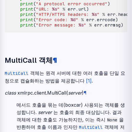
print
(
"A protocol error occurred"
)
print
(
"URL: 
%s
"
%
err
.
url
)
print
(
"HTTP/HTTPS headers: 
%s
"
%
err
.
heade
print
(
"Error code: 
%d
"
%
err
.
errcode
)
print
(
"Error message: 
%s
"
%
err
.
errmsg
)
MultiCall 객체
¶
객체는 원격 서버에 대한 여러 호출을 단일 요
MultiCall
청으로 캡슐화하는 방법을 제공합니다
[
1
]
.
class
xmlrpc.client.
MultiCall
(
server
)
¶
메서드 호출을 묶는 데(boxcar) 사용되는 객체를 생
성합니다.
server
는 호출의 최종 대상입니다. 결과
객체에 대한 호출도 가능하지만, 이는 즉시
을
None
반환하며 호출 이름과 인자만
객체에 저
MultiCall