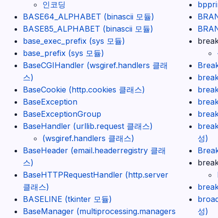
인코딩
bppr
BASE64_ALPHABET (binascii 모듈)
BRAN
BASE85_ALPHABET (binascii 모듈)
BRAN
base_exec_prefix (sys 모듈)
brea
base_prefix (sys 모듈)
BaseCGIHandler (wsgiref.handlers 클래
Brea
스)
brea
BaseCookie (http.cookies 클래스)
brea
BaseException
brea
BaseExceptionGroup
brea
BaseHandler (urllib.request 클래스)
brea
(wsgiref.handlers 클래스)
성)
BaseHeader (email.headerregistry 클래
Brea
스)
break
BaseHTTPRequestHandler (http.server
클래스)
brea
BASELINE (tkinter 모듈)
broa
BaseManager (multiprocessing.managers
성)