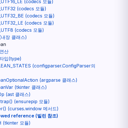
UTF16_LE (codecs 모듈)
UTF32 (codecs 모듈)
UTF32_BE (codecs 모듈)
UTF32_LE (codecs 모듈)
UTF8 (codecs 모듈)
 (내장 클래스)
ean
연산
타입(type)
EAN_STATES (configparser.ConfigParser의
eanOptionalAction (argparse 클래스)
eanVar (tkinter 클래스)
Op (ast 클래스)
trap() (ensurepip 모듈)
er() (curses.window 메서드)
owed reference (빌린 참조)
 (tkinter 모듈)