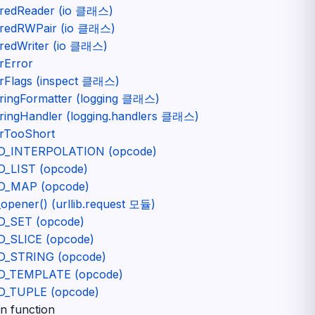
eredReader (io 클래스)
eredRWPair (io 클래스)
eredWriter (io 클래스)
rError
erFlags (inspect 클래스)
eringFormatter (logging 클래스)
ringHandler (logging.handlers 클래스)
erTooShort
D_INTERPOLATION (opcode)
D_LIST (opcode)
D_MAP (opcode)
_opener() (urllib.request 모듈)
D_SET (opcode)
D_SLICE (opcode)
D_STRING (opcode)
D_TEMPLATE (opcode)
D_TUPLE (opcode)
-in function