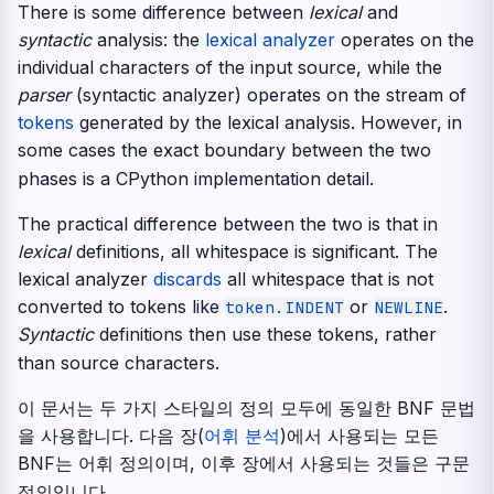
There is some difference between
lexical
and
syntactic
analysis: the
lexical analyzer
operates on the
individual characters of the input source, while the
parser
(syntactic analyzer) operates on the stream of
tokens
generated by the lexical analysis. However, in
some cases the exact boundary between the two
phases is a CPython implementation detail.
The practical difference between the two is that in
lexical
definitions, all whitespace is significant. The
lexical analyzer
discards
all whitespace that is not
converted to tokens like
or
.
token.INDENT
NEWLINE
Syntactic
definitions then use these tokens, rather
than source characters.
이 문서는 두 가지 스타일의 정의 모두에 동일한 BNF 문법
을 사용합니다. 다음 장(
어휘 분석
)에서 사용되는 모든
BNF는 어휘 정의이며, 이후 장에서 사용되는 것들은 구문
정의입니다.