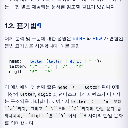
는 구현 별로 제공되는 문서를 참조할 필요가 있습니다.
1.2.
표기법
¶
어휘 분석 및 구문에 대한 설명은
EBNF
와
PEG
가 혼합된
문법 표기법을 사용합니다. 예를 들면:
name
:   
 (
 | 
 | 
"_"
letter
letter
digit
letter
: 
"a"
...
"z"
 | 
"A"
...
"Z"
digit
:  
"0"
...
"9"
이 예시에서 첫 번째 줄은
뒤에 0개
name``이
``letter
이상의
,
및 언더스코어의 시퀀스가 이어지
letter
digit
는 구조임을 나타냅니다. 여기서
letter``는
``'a``부터
``z``까지,
그리고
``A``부터
``Z``까지의
단일
문자
중
사이의 단일 문자
하나이며,
``digit``은
``0``에서
``9
를 의미합니다.