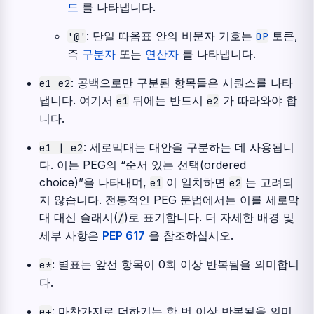
드
를 나타냅니다.
: 단일 따옴표 안의 비문자 기호는
토큰,
'@'
OP
즉
구분자
또는
연산자
를 나타냅니다.
: 공백으로만 구분된 항목들은 시퀀스를 나타
e1
e2
냅니다. 여기서
뒤에는 반드시
가 따라와야 합
e1
e2
니다.
: 세로막대는 대안을 구분하는 데 사용됩니
e1
|
e2
다. 이는 PEG의 “순서 있는 선택(ordered
choice)”을 나타내며,
이 일치하면
는 고려되
e1
e2
지 않습니다. 전통적인 PEG 문법에서는 이를 세로막
대 대신 슬래시(
)로 표기합니다. 더 자세한 배경 및
/
세부 사항은
PEP 617
을 참조하십시오.
: 별표는 앞선 항목이 0회 이상 반복됨을 의미합니
e*
다.
: 마찬가지로 더하기는 한 번 이상 반복됨을 의미
e+