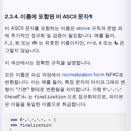
2.3.4.
이름에 포함된 비 ASCII 문자
¶
비 ASCII 문자를 포함하는 이름은
above
규칙과 문법 외
에 추가적인 정규화 및 검증이 필요합니다. 예를 들어,
,
또는
는 유효한 이름이지만,
,
또는
은
ř_1
蛇
साँप
r〰2
€
🐍
그렇지 않습니다.
이 섹션에서는 정확한 규칙을 설명합니다.
모든 이름은 파싱 과정에서
normalization form
NFKC로
변환됩니다. 이는 예를 들어, 특정 문자의 타이포그래피 변
형이 “기본” 형태로 변환됨을 의미합니다. 가령
ﬁⁿₐˡᵢᶻₐᵗ
는
으로 정규화되므로, 파이썬
Choudिὸₙ
finalization
은 이들을 동일한 이름으로 취급합니다.
>>> 
ﬁⁿₐˡᵢᶻₐᵗᵢᵒₙ
=
3
>>> 
finalization
3