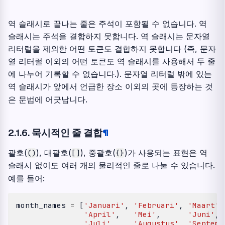
역 슬래시로 끝나는 줄은 주석이 포함될 수 없습니다. 역
슬래시는 주석을 결합하지 못합니다. 역 슬래시는 문자열
리터럴을 제외한 어떤 토큰도 결합하지 못합니다 (즉, 문자
열 리터럴 이외의 어떤 토큰도 역 슬래시를 사용해서 두 줄
에 나누어 기록할 수 없습니다.). 문자열 리터럴 밖에 있는
역 슬래시가 앞에서 언급한 장소 이외의 곳에 등장하는 것
은 문법에 어긋납니다.
2.1.6.
묵시적인 줄 결합
¶
괄호(
), 대괄호(
), 중괄호(
)가 사용되는 표현은 역
()
[]
{}
슬래시 없이도 여러 개의 물리적인 줄로 나눌 수 있습니다.
예를 들어:
month_names
=
[
'Januari'
,
'Februari'
,
'Maart'
,
'April'
,
'Mei'
,
'Juni'
,
'Juli'
,
'Augustus'
,
'Septemb