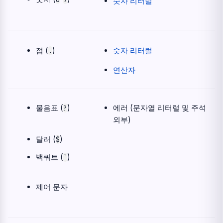
숫자 리터럴
점 (
)
숫자 리터럴
.
연산자
물음표 (
)
에러 (문자열 리터럴 및 주석
?
외부)
달러 (
)
$
백쿼트 (
)
​`​
제어 문자