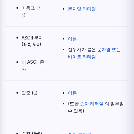
따옴표 (
,
'
문자열 리터럴
)
"
ASCII 문자
이름
(
-
,
-
)
a
z
A
Z
접두사가 붙은
문자열 또는
바이트 리터럴
비 ASCII 문
자
밑줄 (
)
이름
_
(또한
숫자 리터럴
의 일부일
수 있음)
숫자 (
-
)
0
9