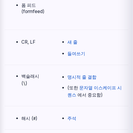
폼 피드
(formfeed)
CR, LF
새 줄
들여쓰기
백슬래시
명시적 줄 결합
(
)
\
(또한
문자열 이스케이프 시
퀀스
에서 중요함)
해시 (
)
주석
#