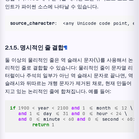
인트가 파이썬 소스에 나타날 수 있습니다.
source_character
2.1.5.
명시적인 줄 결합
¶
둘 이상의 물리적인 줄은 역 슬래시 문자(
)를 사용해서 논
\
리적인 줄로 결합할 수 있습니다: 물리적인 줄이 문자열 리
터럴이나 주석의 일부가 아닌 역 슬래시 문자로 끝나면, 역
슬래시와 뒤따르는 개행 문자가 제거된 채로, 현재 만들어
지고 있는 논리적인 줄에 합쳐집니다. 예를 들어:
if
1900
<
year
<
2100
and
1
<=
month
<=
12
 \

and
1
<=
day
<=
31
and
0
<=
hour
<
24
 \

and
0
<=
minute
<
60
and
0
<=
second
<
60
:
return
1