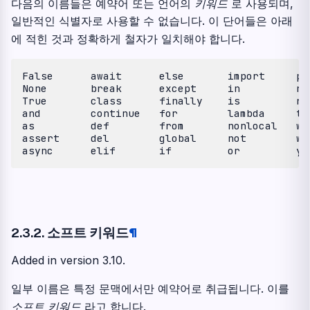
다음의 이름들은 예약어 또는 언어의
키워드
로 사용되며,
일반적인 식별자로 사용할 수 없습니다. 이 단어들은 아래
에 적힌 것과 정확하게 철자가 일치해야 합니다.
False      await      else       import     pas
None       break      except     in         rai
True       class      finally    is         ret
and        continue   for        lambda     try
as         def        from       nonlocal   whi
assert     del        global     not        wit
2.3.2.
소프트 키워드
¶
Added in version 3.10.
일부 이름은 특정 문맥에서만 예약어로 취급됩니다. 이를
소프트 키워드
라고 합니다.