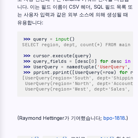
니다. 이는 필드 이름이 CSV 헤더, SQL 필드 목록 또
는 사용자 입력과 같은 외부 소스에 의해 생성될 때
유용합니다:
>>> 
query
=
input
()
SELECT region, dept, count(*) FROM main G
>>> 
cursor
.
execute
(
query
)
>>> 
query_fields
=
[
desc
[
0
]
for
desc
in
c
>>> 
UserQuery
=
namedtuple
(
'UserQuery'
,
q
>>> 
pprint
.
pprint
([
UserQuery
(
*
row
)
for
ro
[UserQuery(region='South', dept='Shipping
 UserQuery(region='North', dept='Accounti
 UserQuery(region='West', dept='Sales', _
(Raymond Hettinger가 기여했습니다;
bpo-1818
.)