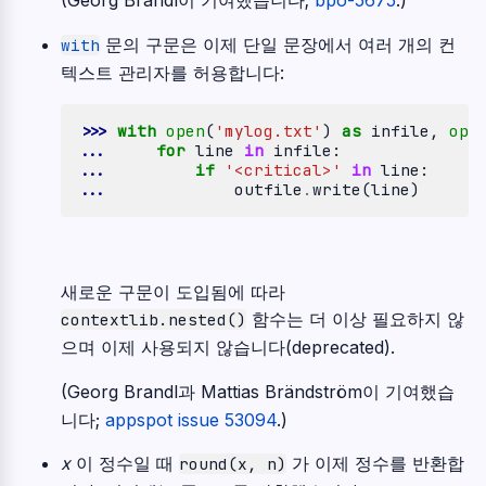
(Georg Brandl이 기여했습니다;
bpo-5675
.)
문의 구문은 이제 단일 문장에서 여러 개의 컨
with
텍스트 관리자를 허용합니다:
>>> 
with
open
(
'mylog.txt'
)
as
infile
,
ope
... 
for
line
in
infile
:
... 
if
'<critical>'
in
line
:
... 
outfile
.
write
(
line
)
새로운 구문이 도입됨에 따라
함수는 더 이상 필요하지 않
contextlib.nested()
으며 이제 사용되지 않습니다(deprecated).
(Georg Brandl과 Mattias Brändström이 기여했습
니다;
appspot issue 53094
.)
x
이 정수일 때
가 이제 정수를 반환합
round(x,
n)