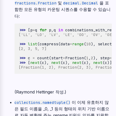
및
을 포
fractions.Fraction
decimal.Decimal
함한 모든 유형의 카운팅 시퀀스를 수용할 수 있습니
다:
>>> 
[
p
+
q
for
p
,
q
in
combinations_with_rep
['LL', 'LO', 'LV', 'LE', 'OO', 'OV', 'OE'
>>> 
list
(
compress
(
data
=
range
(
10
),
selecto
[2, 3, 5, 7]
>>> 
c
=
count
(
start
=
Fraction
(
1
,
2
),
step
=
F
>>> 
[
next
(
c
),
next
(
c
),
next
(
c
),
next
(
c
)]
[Fraction(1, 2), Fraction(2, 3), Fraction
(Raymond Hettinger 작성.)
이 이제 유효하지 않
collections.namedtuple()
은 필드 이름을 _0, _1 등의 형태의 위치 기반 이름으
로 자동 변환해 주는
rename
키워드 인자를 지원합