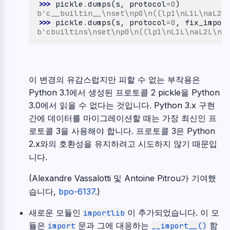
>>> 
pickle
.
dumps
(
s
,
protocol
=
0
)
b'c__builtin__\nset\np0\n((lp1\nL1L\naL2L
>>> 
pickle
.
dumps
(
s
,
protocol
=
0
,
fix_impor
b'cbuiltins\nset\np0\n((lp1\nL1L\naL2L\na
이 변경의 유감스럽지만 피할 수 없는 부작용은
Python 3.1에서 생성된 프로토콜 2 pickle을 Python
3.0에서 읽을 수 없다는 것입니다. Python 3.x 구현
간에 데이터를 마이그레이션할 때는 가장 최신인 프
로토콜 3을 사용해야 합니다. 프로토콜 3은 Python
2.x와의 호환성을 유지하려고 시도하지 않기 때문입
니다.
(Alexandre Vassalotti 및 Antoine Pitrou가 기여했
습니다,
bpo-6137
.)
새로운 모듈인
이 추가되었습니다. 이 모
importlib
듈은
문과 그에 대응하는
함
import
__import__()