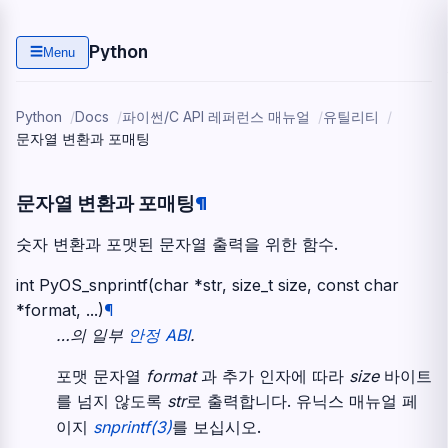
Python
☰
Menu
Python
Docs
파이썬/C API 레퍼런스 매뉴얼
유틸리티
문자열 변환과 포매팅
문자열 변환과 포매팅
¶
숫자 변환과 포맷된 문자열 출력을 위한 함수.
int
PyOS_snprintf
(
char
*
str
,
size_t
size
,
const
char
*
format
,
...
)
¶
…의 일부
안정 ABI
.
포맷 문자열
format
과 추가 인자에 따라
size
바이트
를 넘지 않도록
str
로 출력합니다. 유닉스 매뉴얼 페
이지
snprintf(3)
를 보십시오.