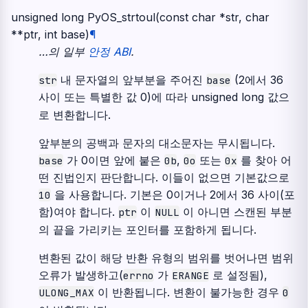
unsigned
long
PyOS_strtoul
(
const
char
*
str
,
char
*
*
ptr
,
int
base
)
¶
…의 일부
안정 ABI
.
내 문자열의 앞부분을 주어진
(2에서 36
str
base
사이 또는 특별한 값 0)에 따라
unsigned
long
값으
로 변환합니다.
앞부분의 공백과 문자의 대소문자는 무시됩니다.
가 0이면 앞에 붙은
,
또는
를 찾아 어
base
0b
0o
0x
떤 진법인지 판단합니다. 이들이 없으면 기본값으로
을 사용합니다. 기본은 0이거나 2에서 36 사이(포
10
함)여야 합니다.
이
이 아니면 스캔된 부분
ptr
NULL
의 끝을 가리키는 포인터를 포함하게 됩니다.
변환된 값이 해당 반환 유형의 범위를 벗어나면 범위
오류가 발생하고(
가
로 설정됨),
errno
ERANGE
이 반환됩니다. 변환이 불가능한 경우
ULONG_MAX
0