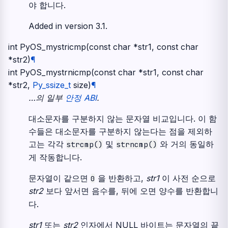
야 합니다.
Added in version 3.1.
int
PyOS_mystricmp
(
const
char
*
str1
,
const
char
*
str2
)
¶
int
PyOS_mystrnicmp
(
const
char
*
str1
,
const
char
*
str2
,
Py_ssize_t
size
)
¶
…의 일부
안정 ABI
.
대소문자를 구분하지 않는 문자열 비교입니다. 이 함
수들은 대소문자를 구분하지 않는다는 점을 제외하
고는 각각
및
와 거의 동일하
strcmp()
strncmp()
게 작동합니다.
문자열이 같으면
을 반환하고,
str1
이 사전 순으로
0
str2
보다 앞서면 음수를, 뒤에 오면 양수를 반환합니
다.
str1
또는
str2
인자에서 NULL 바이트는 문자열의 끝