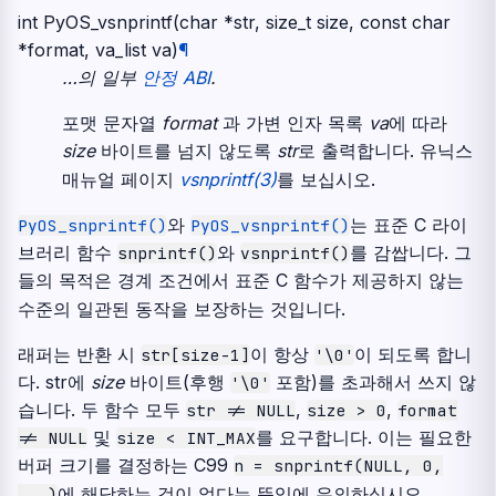
int
PyOS_vsnprintf
(
char
*
str
,
size_t
size
,
const
char
*
format
,
va_list
va
)
¶
…의 일부
안정 ABI
.
포맷 문자열
format
과 가변 인자 목록
va
에 따라
size
바이트를 넘지 않도록
str
로 출력합니다. 유닉스
매뉴얼 페이지
vsnprintf(3)
를 보십시오.
와
는 표준 C 라이
PyOS_snprintf()
PyOS_vsnprintf()
브러리 함수
와
를 감쌉니다. 그
snprintf()
vsnprintf()
들의 목적은 경계 조건에서 표준 C 함수가 제공하지 않는
수준의 일관된 동작을 보장하는 것입니다.
래퍼는 반환 시
이 항상
이 되도록 합니
str[size-1]
'\0'
다. str에
size
바이트(후행
포함)를 초과해서 쓰지 않
'\0'
습니다. 두 함수 모두
,
,
str
!=
NULL
size
>
0
format
및
를 요구합니다. 이는 필요한
!=
NULL
size
<
INT_MAX
버퍼 크기를 결정하는 C99
n
=
snprintf(NULL,
0,
에 해당하는 것이 없다는 뜻임에 유의하십시오.
...)