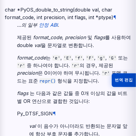
char
*
PyOS_double_to_string
(
double
val
,
char
format_code
,
int
precision
,
int
flags
,
int
*
ptype
)
¶
…의 일부
안정 ABI
.
제공된
format_code
,
precision
및
flags
를 사용하여
double
val
을 문자열로 변환합니다.
format_code
는
,
,
,
,
,
또는
'e'
'E'
'f'
'F'
'g'
'G'
중 하나여야 합니다.
의 경우, 제공된
'r'
'r'
precision
은 0이어야 하며 무시됩니다.
포맷 코
'r'
번역 편집
드는 표준
형식을 지정합니다.
repr()
flags
는 다음과 같은 값들 중 0개 이상의 값을 비트
별 OR 연산으로 결합한 것입니다:
Py_DTSF_SIGN
¶
val
이 음수가 아니더라도 반환되는 문자열 앞
에 항상 부호 문자를 추가합니다.