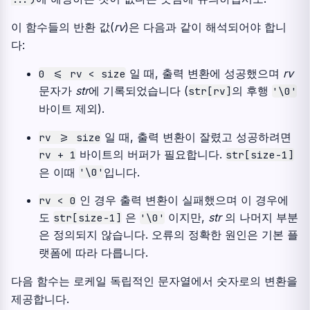
이 함수들의 반환 값(
rv
)은 다음과 같이 해석되어야 합니
다:
일 때, 출력 변환에 성공했으며
rv
0
<=
rv
<
size
문자가
str
에 기록되었습니다 (
의 후행
str[rv]
'\0'
바이트 제외).
일 때, 출력 변환이 잘렸고 성공하려면
rv
>=
size
바이트의 버퍼가 필요합니다.
rv
+
1
str[size-1]
은 이때
입니다.
'\0'
인 경우 출력 변환이 실패했으며 이 경우에
rv
<
0
도
은
이지만,
str
의 나머지 부분
str[size-1]
'\0'
은 정의되지 않습니다. 오류의 정확한 원인은 기본 플
랫폼에 따라 다릅니다.
다음 함수는 로케일 독립적인 문자열에서 숫자로의 변환을
제공합니다.