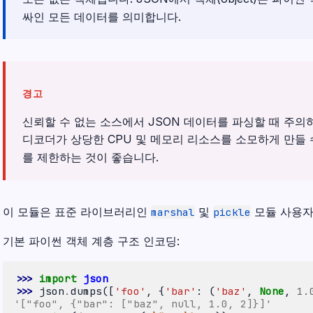
싸인 모든 데이터를 의미합니다.
경고
신뢰할 수 없는 소스에서 JSON 데이터를 파싱할 때 주의
디코더가 상당한 CPU 및 메모리 리소스를 소모하게 만들 
를 제한하는 것이 좋습니다.
이 모듈은 표준 라이브러리인
및
모듈 사용자
marshal
pickle
기본 파이썬 객체 계층 구조 인코딩:
>>> 
import
json
>>> 
json
.
dumps
([
'foo'
,
{
'bar'
:
(
'baz'
,
None
,
1.
'["foo", {"bar": ["baz", null, 1.0, 2]}]'