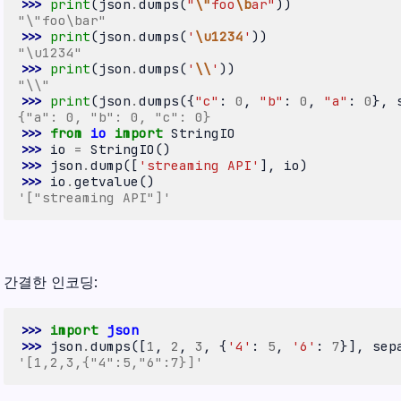
>>> 
print
(
json
.
dumps
(
"
\"
foo
\b
ar"
))
"\"foo\bar"
>>> 
print
(
json
.
dumps
(
'
\u1234
'
))
"\u1234"
>>> 
print
(
json
.
dumps
(
'
\\
'
))
"\\"
>>> 
print
(
json
.
dumps
({
"c"
:
0
,
"b"
:
0
,
"a"
:
0
},
{"a": 0, "b": 0, "c": 0}
>>> 
from
io
import
StringIO
>>> 
io
=
StringIO
()
>>> 
json
.
dump
([
'streaming API'
],
io
)
>>> 
io
.
getvalue
()
'["streaming API"]'
간결한 인코딩:
>>> 
import
json
>>> 
json
.
dumps
([
1
,
2
,
3
,
{
'4'
:
5
,
'6'
:
7
}],
sep
'[1,2,3,{"4":5,"6":7}]'