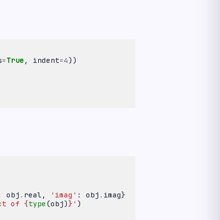
s
=
True
,
indent
=
4
))
:
obj
.
real
,
'imag'
:
obj
.
imag
}
ct of 
{
type
(
obj
)
}
'
)