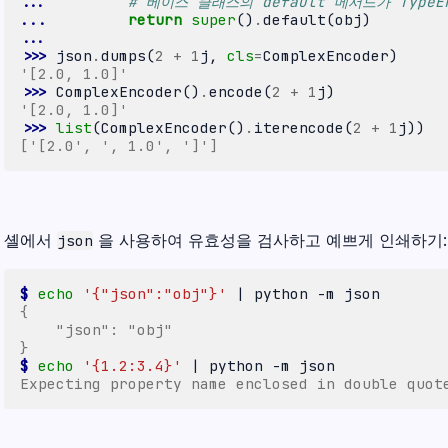
... 
# 베이스 클래스의 default 메서드가 Type
... 
return
super
()
.
default
(
obj
)
...
>>> 
json
.
dumps
(
2
+
1
j
,
cls
=
ComplexEncoder
)
'[2.0, 1.0]'
>>> 
ComplexEncoder
()
.
encode
(
2
+
1
j
)
'[2.0, 1.0]'
>>> 
list
(
ComplexEncoder
()
.
iterencode
(
2
+
1
j
))
['[2.0', ', 1.0', ']']
셸에서
을 사용하여 유효성을 검사하고 예쁘게 인쇄하기:
json
$ 
echo
'{"json":"obj"}'
|
python
-m
{
    "json": "obj"
}
$ 
echo
'{1.2:3.4}'
|
python
-m
Expecting property name enclosed in double quot