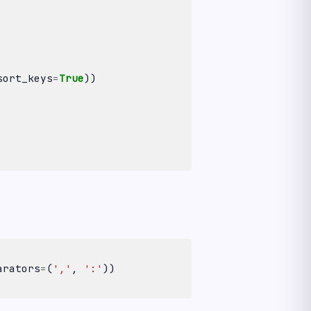
sort_keys
=
True
))
arators
=
(
','
,
':'
))