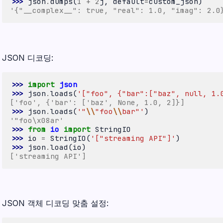
>>> 
json
.
dumps
(
1
+
2
j
,
default
=
custom_json
)
'{"__complex__": true, "real": 1.0, "imag": 2.0
JSON 디코딩:
>>> 
import
json
>>> 
json
.
loads
(
'["foo", {"bar":["baz", null, 1.
['foo', {'bar': ['baz', None, 1.0, 2]}]
>>> 
json
.
loads
(
'"
\\
"foo
\\
bar"'
)
'"foo\x08ar'
>>> 
from
io
import
StringIO
>>> 
io
=
StringIO
(
'["streaming API"]'
)
>>> 
json
.
load
(
io
)
['streaming API']
JSON 객체 디코딩 맞춤 설정: