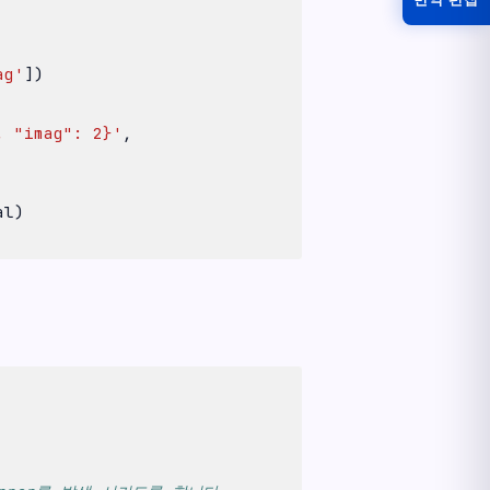
ag'
])
, "imag": 2}'
,
al
)