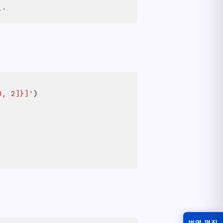
}'
0, 2]}]'
)
번역 편집