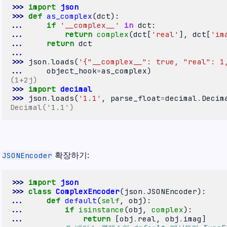
>>> 
import
json
>>> 
def
as_complex
(
dct
):
... 
if
'__complex__'
in
dct
:
... 
return
complex
(
dct
[
'real'
],
dct
[
'im
... 
return
dct
...
>>> 
json
.
loads
(
'{"__complex__": true, "real": 1
... 
object_hook
=
as_complex
)
(1+2j)
>>> 
import
decimal
>>> 
json
.
loads
(
'1.1'
,
parse_float
=
decimal
.
Decim
Decimal('1.1')
확장하기:
JSONEncoder
>>> 
import
json
>>> 
class
ComplexEncoder
(
json
.
JSONEncoder
):
... 
def
default
(
self
,
obj
):
... 
if
isinstance
(
obj
,
complex
):
... 
return
[
obj
.
real
,
obj
.
imag
]