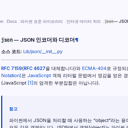
on
Docs
파이썬 표준 라이브러리
인터넷 데이터 처리
json
— JS
— JSON 인코더와 디코더
¶
json
소스 코드:
Lib/json/__init__.py
RFC 7159
(
RFC 4627
을 대체합니다)와
ECMA-404
로 규정되
Notation)
은
JavaScript
객체 리터럴 문법에서 영감을 얻은 
(JavaScript
[
1
]
의 엄격한 부분집합은 아닙니다).
참고
파이썬에서 JSON을 처리할 때 사용하는 “object”라는 
모든 값은 객체입니다. JSON에서 객체(object)는 파