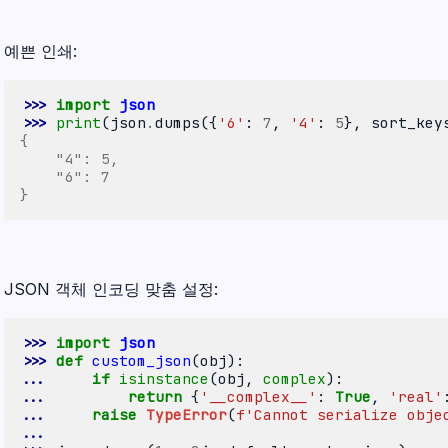
예쁜 인쇄:
>>> 
import
json
>>> 
print
(
json
.
dumps
({
'6'
:
7
,
'4'
:
5
},
sort_key
{
    "4": 5,
    "6": 7
}
JSON 객체 인코딩 맞춤 설정:
>>> 
import
json
>>> 
def
custom_json
(
obj
):
... 
if
isinstance
(
obj
,
complex
):
... 
return
{
'__complex__'
:
True
,
'real'
... 
raise
TypeError
(
f
'Cannot serialize obje
...