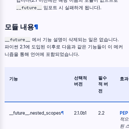
임포트 시 실패하게 됩니다).
__future__
모듈 내용
¶
에서 기능 설명이 삭제되는 일은 없습니다.
__future__
파이썬 2.1에 도입된 이후로 다음과 같은 기능들이 이 메커
니즘을 통해 언어에 포함되었습니다.
선택적
필수
기능
효과
버전
적 버
전
__future__.
nested_scopes
¶
2.1.0b1
2.2
PEP
적으
된 