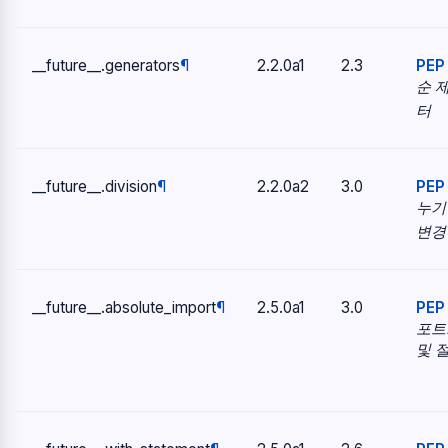
__future__.
generators
¶
2.2.0a1
2.3
PEP
순 
터
__future__.
division
¶
2.2.0a2
3.0
PEP
누기
변경
__future__.
absolute_import
¶
2.5.0a1
3.0
PEP
포트
및 