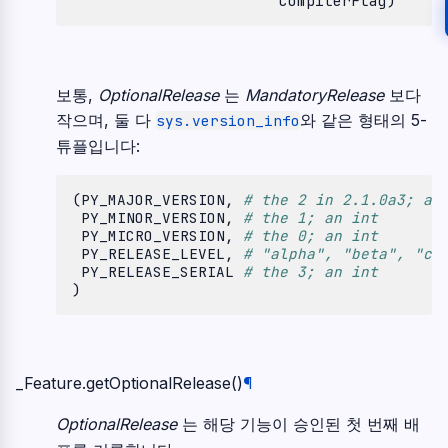
CompilerFlag
)
보통,
OptionalRelease
는
MandatoryRelease
보다
작으며, 둘 다
와 같은 형태의 5-
sys.version_info
튜플입니다:
(
PY_MAJOR_VERSION
,
# the 2 in 2.1.0a3; an
PY_MINOR_VERSION
,
# the 1; an int
PY_MICRO_VERSION
,
# the 0; an int
PY_RELEASE_LEVEL
,
# "alpha", "beta", "ca
PY_RELEASE_SERIAL
# the 3; an int
)
_Feature.
getOptionalRelease
(
)
¶
OptionalRelease
는 해당 기능이 승인된 첫 번째 배