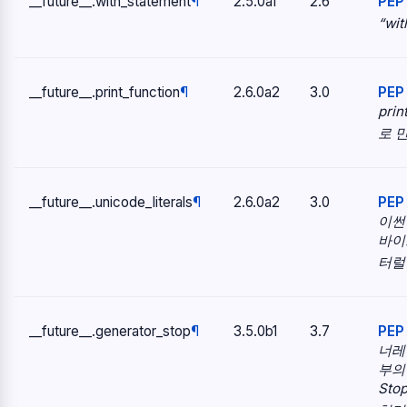
__future__.
with_statement
¶
2.5.0a1
2.6
PEP
“wit
__future__.
print_function
¶
2.6.0a2
3.0
PEP
pri
로 
__future__.
unicode_literals
¶
2.6.0a2
3.0
PEP 
이썬
바이
터럴
__future__.
generator_stop
¶
3.5.0b1
3.7
PEP
너레
부의
Stop