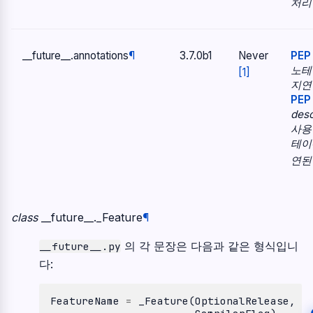
처리
__future__.
annotations
¶
3.7.0b1
Never
PEP
노테
[
1
]
지연
PEP
des
사용
테이
연된
class
__future__.
_Feature
¶
의 각 문장은 다음과 같은 형식입니
__future__.py
다:
FeatureName
=
_Feature
(
OptionalRelease
,
M