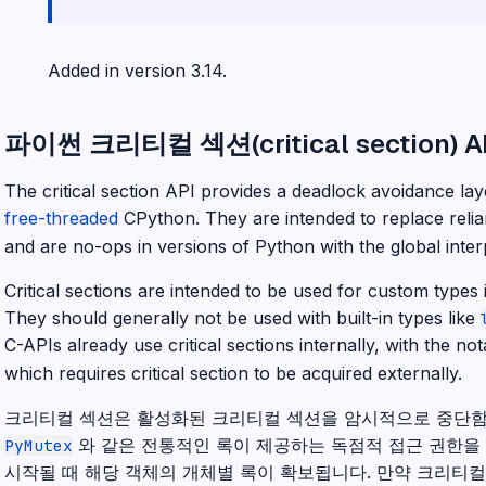
Added in version 3.14.
파이썬 크리티컬 섹션(critical section) A
The critical section API provides a deadlock avoidance lay
free-threaded
CPython. They are intended to replace reli
and are no-ops in versions of Python with the global inter
Critical sections are intended to be used for custom types
They should generally not be used with built-in types like
C-APIs already use critical sections internally, with the n
which requires critical section to be acquired externally.
크리티컬 섹션은 활성화된 크리티컬 섹션을 암시적으로 중단
와 같은 전통적인 록이 제공하는 독점적 접근 권한을
PyMutex
시작될 때 해당 객체의 개체별 록이 확보됩니다. 만약 크리티컬