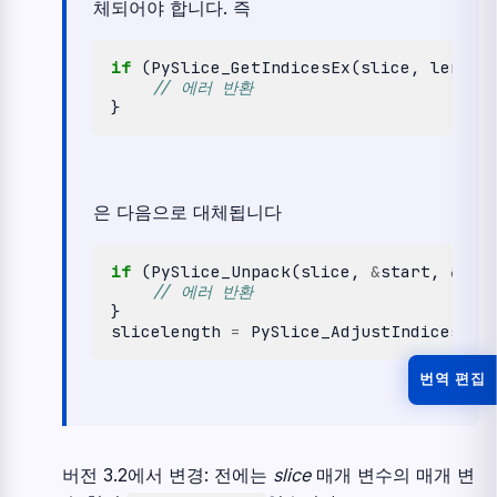
체되어야 합니다. 즉
if
(
PySlice_GetIndicesEx
(
slice
,
length
// 에러 반환
}
은 다음으로 대체됩니다
if
(
PySlice_Unpack
(
slice
,
&
start
,
&
sto
// 에러 반환
}
slicelength
=
PySlice_AdjustIndices
(
le
번역 편집
버전 3.2에서 변경:
전에는
slice
매개 변수의 매개 변