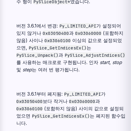
수 형이
였습니다.
PySliceObject*
버전 3.6.1에서 변경:
가 설정되어
Py_LIMITED_API
있지 않거나
과
(포함하지
0x03050400
0x03060000
않음) 사이나
이상의 값으로 설정되었
0x03060100
으면,
는
PySlice_GetIndicesEx()
과
PySlice_Unpack()
PySlice_AdjustIndices()
를 사용하는 매크로로 구현됩니다. 인자
start
,
stop
및
step
는 여러 번 평가됩니다.
버전 3.6.1부터 폐지됨:
가
Py_LIMITED_API
보다 작거나
과
0x03050400
0x03060000
(포함하지 않음) 사이의 값으로 설정되
0x03060100
었으면
는 폐지된 함수입
PySlice_GetIndicesEx()
니다.