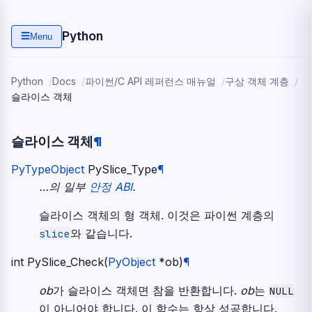
Python
☰
Menu
Python
Docs
파이썬/C API 레퍼런스 매뉴얼
구상 객체 계층
슬라이스 객체
슬라이스 객체
¶
PyTypeObject
PySlice_Type
¶
…의 일부
안정 ABI
.
슬라이스 객체의 형 객체. 이것은 파이썬 계층의
와 같습니다.
slice
int
PySlice_Check
(
PyObject
*
ob
)
¶
ob
가 슬라이스 객체면 참을 반환합니다.
ob
는
NULL
이 아니어야 합니다. 이 함수는 항상 성공합니다.