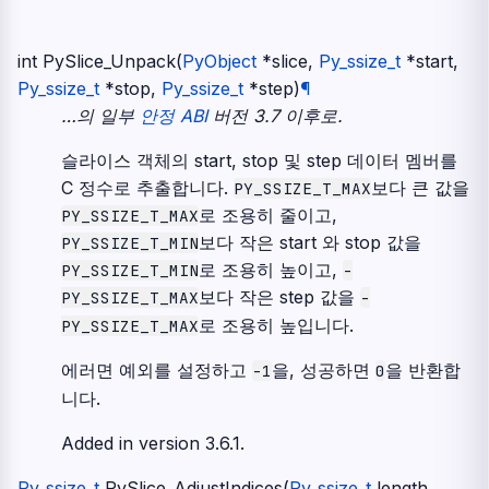
int
PySlice_Unpack
(
PyObject
*
slice
,
Py_ssize_t
*
start
,
Py_ssize_t
*
stop
,
Py_ssize_t
*
step
)
¶
…의 일부
안정 ABI
버전 3.7 이후로.
슬라이스 객체의 start, stop 및 step 데이터 멤버를
C 정수로 추출합니다.
보다 큰 값을
PY_SSIZE_T_MAX
로 조용히 줄이고,
PY_SSIZE_T_MAX
보다 작은 start 와 stop 값을
PY_SSIZE_T_MIN
로 조용히 높이고,
PY_SSIZE_T_MIN
-
보다 작은 step 값을
PY_SSIZE_T_MAX
-
로 조용히 높입니다.
PY_SSIZE_T_MAX
에러면 예외를 설정하고
을, 성공하면
을 반환합
-1
0
니다.
Added in version 3.6.1.
Py_ssize_t
PySlice_AdjustIndices
(
Py_ssize_t
length
,