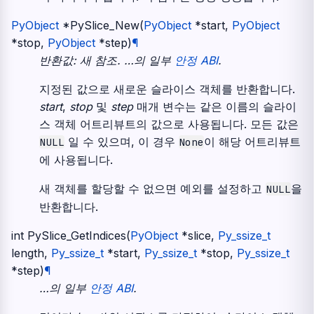
PyObject
*
PySlice_New
(
PyObject
*
start
,
PyObject
*
stop
,
PyObject
*
step
)
¶
반환값: 새 참조.
…의 일부
안정 ABI
.
지정된 값으로 새로운 슬라이스 객체를 반환합니다.
start
,
stop
및
step
매개 변수는 같은 이름의 슬라이
스 객체 어트리뷰트의 값으로 사용됩니다. 모든 값은
일 수 있으며, 이 경우
이 해당 어트리뷰트
NULL
None
에 사용됩니다.
새 객체를 할당할 수 없으면 예외를 설정하고
을
NULL
반환합니다.
int
PySlice_GetIndices
(
PyObject
*
slice
,
Py_ssize_t
length
,
Py_ssize_t
*
start
,
Py_ssize_t
*
stop
,
Py_ssize_t
*
step
)
¶
…의 일부
안정 ABI
.