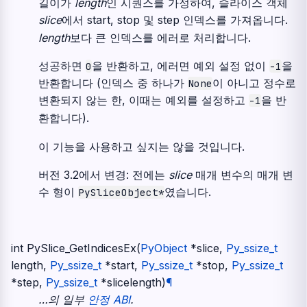
길이가
length
인 시퀀스를 가정하여, 슬라이스 객체
slice
에서 start, stop 및 step 인덱스를 가져옵니다.
length
보다 큰 인덱스를 에러로 처리합니다.
성공하면
을 반환하고, 에러면 예외 설정 없이
을
0
-1
반환합니다 (인덱스 중 하나가
이 아니고 정수로
None
변환되지 않는 한, 이때는 예외를 설정하고
을 반
-1
환합니다).
이 기능을 사용하고 싶지는 않을 것입니다.
버전 3.2에서 변경:
전에는
slice
매개 변수의 매개 변
수 형이
였습니다.
PySliceObject*
int
PySlice_GetIndicesEx
(
PyObject
*
slice
,
Py_ssize_t
length
,
Py_ssize_t
*
start
,
Py_ssize_t
*
stop
,
Py_ssize_t
*
step
,
Py_ssize_t
*
slicelength
)
¶
…의 일부
안정 ABI
.